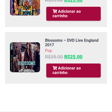
R$
35.00
R$
25.00
preço
preço
original
atual
Adicionar ao
carrinho
era:
é:
R$35.00.
R$25.00.
Blossoms – DVD Live England
2017
Pop
O
O
R$
35.00
R$
25.00
preço
preço
original
atual
Adicionar ao
carrinho
era:
é:
R$35.00.
R$25.00.