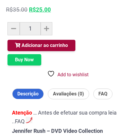
O
O
R$
35.00
R$
25.00
preço
preço
original
atual
Jennifer
era:
é:
Rush
R$35.00.
R$25.00.
-
DVD
Adicionar ao carrinho
Video
Collection
Buy Now
quantidade
Add to wishlist
Descrição
Avaliações (0)
FAQ
Atenção
… Antes de efetuar sua compra leia
..FAQ
Jennifer Rush – DVD Video Collection