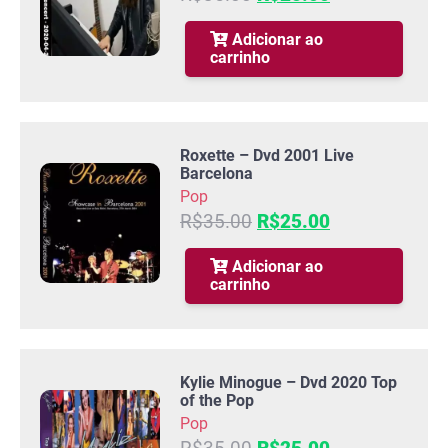
preço
preço
original
atual
Adicionar ao
carrinho
era:
é:
R$35.00.
R$25.00.
Roxette – Dvd 2001 Live
Barcelona
Pop
O
O
R$
35.00
R$
25.00
preço
preço
original
atual
Adicionar ao
carrinho
era:
é:
R$35.00.
R$25.00.
Kylie Minogue – Dvd 2020 Top
of the Pop
Pop
O
O