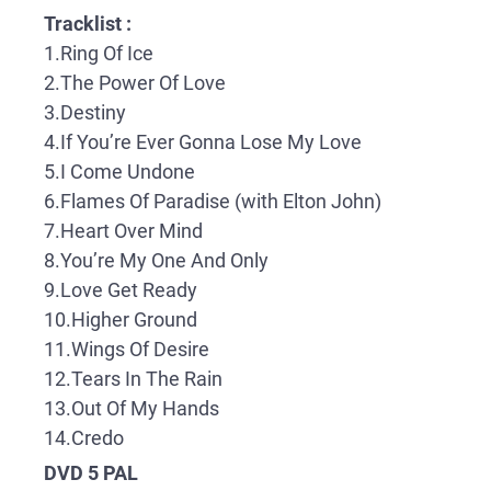
Tracklist :
1.Ring Of Ice
2.The Power Of Love
3.Destiny
4.If You’re Ever Gonna Lose My Love
5.I Come Undone
6.Flames Of Paradise (with Elton John)
7.Heart Over Mind
8.You’re My One And Only
9.Love Get Ready
10.Higher Ground
11.Wings Of Desire
12.Tears In The Rain
13.Out Of My Hands
14.Credo
DVD 5 PAL