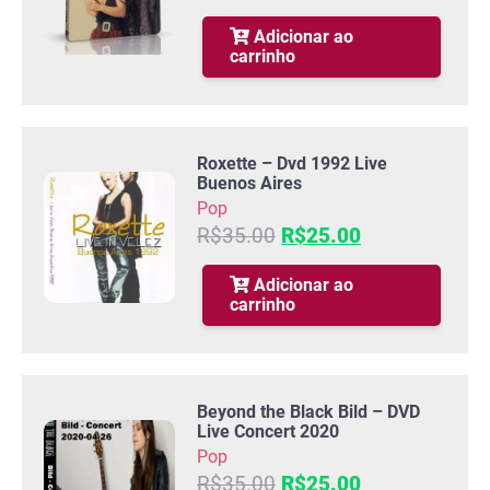
preço
preço
original
atual
Adicionar ao
carrinho
era:
é:
R$35.00.
R$25.00.
Roxette – Dvd 1992 Live
Buenos Aires
Pop
O
O
R$
35.00
R$
25.00
preço
preço
original
atual
Adicionar ao
carrinho
era:
é:
R$35.00.
R$25.00.
Beyond the Black Bild – DVD
Live Concert 2020
Pop
O
O
R$
35.00
R$
25.00