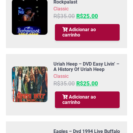
Rockpalast
Classic
O
O
R$
35.00
R$
25.00
preço
preço
original
atual
Adicionar ao
carrinho
era:
é:
R$35.00.
R$25.00.
Uriah Heep – DVD Easy Livin’ –
A History Of Uriah Heep
Classic
O
O
R$
35.00
R$
25.00
preço
preço
original
atual
Adicionar ao
carrinho
era:
é:
R$35.00.
R$25.00.
Eagles – Dvd 1994 Live Buffalo