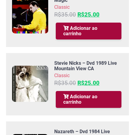
Magic
Classic
O
O
R$
35.00
R$
25.00
preço
preço
original
atual
Adicionar ao
carrinho
era:
é:
R$35.00.
R$25.00.
Stevie Nicks – Dvd 1989 Live
Mountain View CA
Classic
O
O
R$
35.00
R$
25.00
preço
preço
original
atual
Adicionar ao
carrinho
era:
é:
R$35.00.
R$25.00.
Nazareth – Dvd 1984 Live