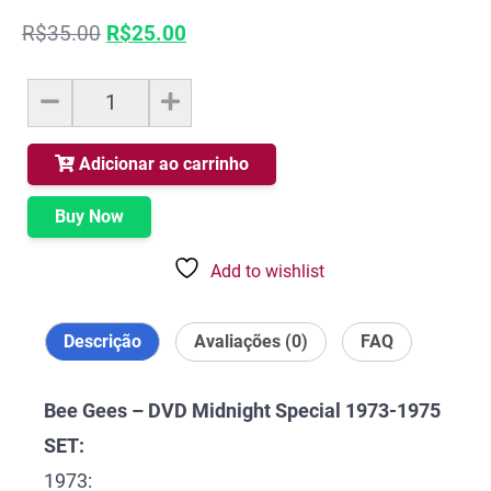
O
O
R$
35.00
R$
25.00
preço
preço
original
atual
Bee
era:
é:
Gees
R$35.00.
R$25.00.
-
DVD
Adicionar ao carrinho
Midnight
Special
Buy Now
1973-
1975
Add to wishlist
quantidade
Descrição
Avaliações (0)
FAQ
Bee Gees – DVD Midnight Special 1973-1975
SET:
1973: