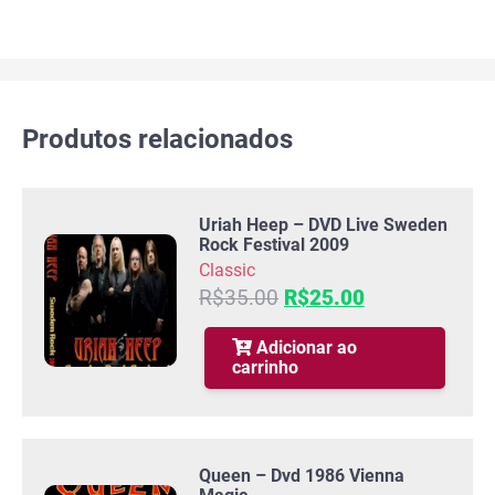
Produtos relacionados
Uriah Heep – DVD Live Sweden
Rock Festival 2009
Classic
O
O
R$
35.00
R$
25.00
preço
preço
original
atual
Adicionar ao
carrinho
era:
é:
R$35.00.
R$25.00.
Queen – Dvd 1986 Vienna