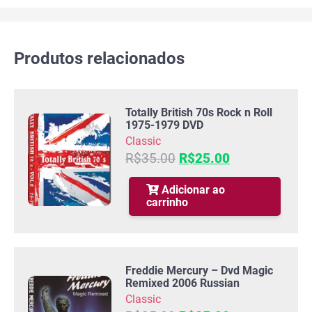
Produtos relacionados
Totally British 70s Rock n Roll
1975-1979 DVD
Classic
O
O
R$
35.00
R$
25.00
preço
preço
original
atual
Adicionar ao
carrinho
era:
é:
R$35.00.
R$25.00.
Freddie Mercury – Dvd Magic
Remixed 2006 Russian
Classic