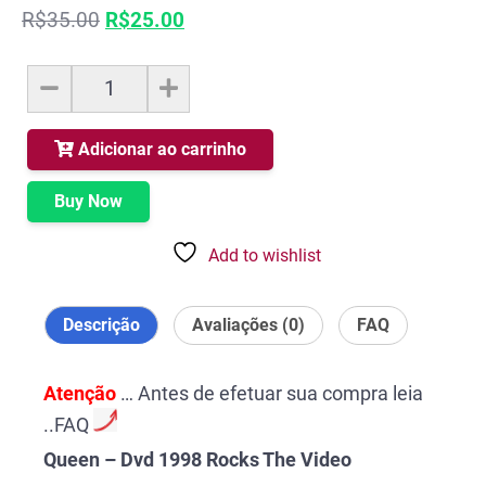
O
O
R$
35.00
R$
25.00
preço
preço
original
atual
Queen
era:
é:
-
R$35.00.
R$25.00.
Dvd
1998
Adicionar ao carrinho
Rocks
The
Buy Now
Video
quantidade
Add to wishlist
Descrição
Avaliações (0)
FAQ
Atenção
… Antes de efetuar sua compra leia
..FAQ
Queen – Dvd 1998 Rocks The Video