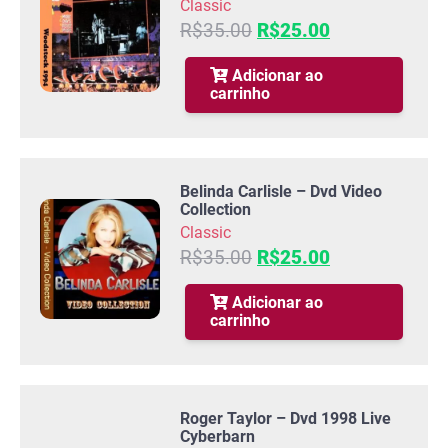
Classic
O
O
R$
35.00
R$
25.00
preço
preço
original
atual
Adicionar ao
carrinho
era:
é:
R$35.00.
R$25.00.
Belinda Carlisle – Dvd Video
Collection
Classic
O
O
R$
35.00
R$
25.00
preço
preço
original
atual
Adicionar ao
carrinho
era:
é:
R$35.00.
R$25.00.
Roger Taylor – Dvd 1998 Live
Cyberbarn