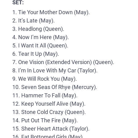
SET:
1. Tie Your Mother Down (May).
2. It’s Late (May).
3. Headlong (Queen).
4. Now I’m Here (May).
5. I Want It All (Queen).
6. Tear It Up (May).
7. One Vision (Extended Version) (Queen).
8. I’m In Love With My Car (Taylor).
9. We Will Rock You (May).
10. Seven Seas Of Rhye (Mercury).
11. Hammer To Fall (May).
12. Keep Yourself Alive (May).
13. Stone Cold Crazy (Queen).
14. Put Out The Fire (May).
15. Sheer Heart Attack (Taylor).
16. Fat Bottomed Girls (May).