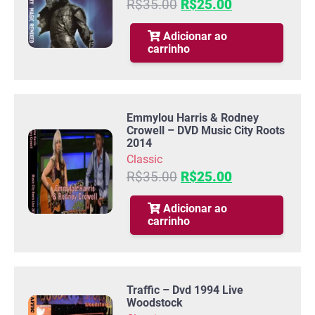
O
O
R$
35.00
R$
25.00
preço
preço
original
atual
Adicionar ao
carrinho
era:
é:
R$35.00.
R$25.00.
Emmylou Harris & Rodney
Crowell – DVD Music City Roots
2014
Classic
O
O
R$
35.00
R$
25.00
preço
preço
original
atual
Adicionar ao
carrinho
era:
é:
R$35.00.
R$25.00.
Traffic – Dvd 1994 Live
Woodstock