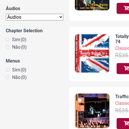
Áudios
Chapter Selection
Totally
Sim
(0)
74
Não
(0)
Classi
R$
35
Menus
Sim
(0)
Não
(0)
Traffi
Classi
R$
35