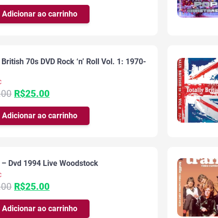
preço
preço
original
atual
Adicionar ao carrinho
era:
é:
R$35.00.
R$25.00.
 British 70s DVD Rock ‘n’ Roll Vol. 1: 1970-
c
O
O
.00
R$
25.00
preço
preço
original
atual
Adicionar ao carrinho
era:
é:
R$35.00.
R$25.00.
c – Dvd 1994 Live Woodstock
c
O
O
.00
R$
25.00
preço
preço
original
atual
Adicionar ao carrinho