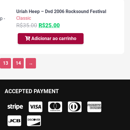
Uriah Heep – Dvd 2006 Rocksound Festival
Classic
O
O
R$
35.00
R$
25.00
preço
preço
original
atual
Adicionar ao carrinho
era:
é:
R$35.00.
R$25.00.
13
14
→
ACCEPTED PAYMENT