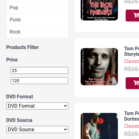
R$
35
Pop
Punk
Rock
Products Filter
Tom P
Storyt
Price
Classi
R$
35
DVD Format
Tom Pe
Dortm
DVD Source
Classi
R$
35