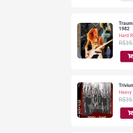
Traum
1982
Hard 
R$
35
Triviu
Heavy 
R$
35