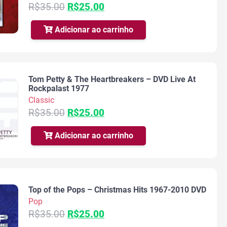
O
O
R$
35.00
R$
25.00
preço
preço
original
atual
Adicionar ao carrinho
era:
é:
R$35.00.
R$25.00.
Tom Petty & The Heartbreakers – DVD Live At
Rockpalast 1977
Classic
O
O
R$
35.00
R$
25.00
preço
preço
original
atual
Adicionar ao carrinho
era:
é:
R$35.00.
R$25.00.
Top of the Pops – Christmas Hits 1967-2010 DVD
Pop
O
O
R$
35.00
R$
25.00
preço
preço