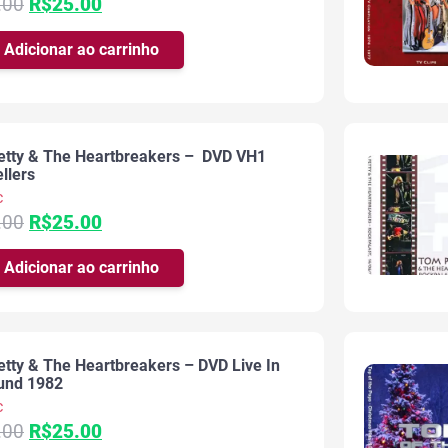
O
O
.00
R$
25.00
preço
preço
original
atual
Adicionar ao carrinho
era:
é:
R$35.00.
R$25.00.
etty & The Heartbreakers – DVD VH1
ellers
c
O
O
.00
R$
25.00
preço
preço
original
atual
Adicionar ao carrinho
era:
é:
R$35.00.
R$25.00.
tty & The Heartbreakers – DVD Live In
und 1982
c
O
O
.00
R$
25.00