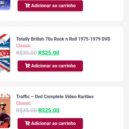
original
atual
Adicionar ao carrinho
era:
é:
R$35.00.
R$25.00.
Totally British 70s Rock n Roll 1975-1979 DVD
Classic
O
O
R$
35.00
R$
25.00
preço
preço
original
atual
Adicionar ao carrinho
era:
é:
R$35.00.
R$25.00.
Traffic – Dvd Complete Video Rarities
Classic
O
O
R$
35.00
R$
25.00
preço
preço
original
atual
Adicionar ao carrinho