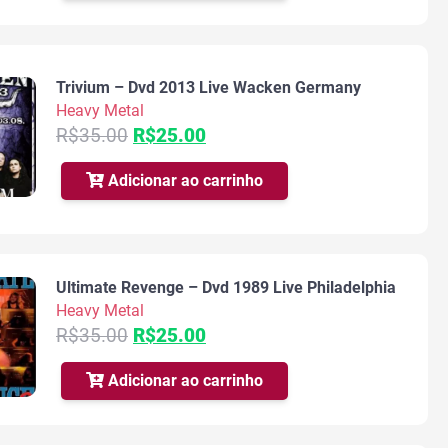
era:
é:
R$35.00.
R$25.00.
Trivium – Dvd 2013 Live Wacken Germany
Heavy Metal
O
O
R$
35.00
R$
25.00
preço
preço
original
atual
Adicionar ao carrinho
era:
é:
R$35.00.
R$25.00.
Ultimate Revenge – Dvd 1989 Live Philadelphia
Heavy Metal
O
O
R$
35.00
R$
25.00
preço
preço
original
atual
Adicionar ao carrinho
era:
é:
R$35.00.
R$25.00.