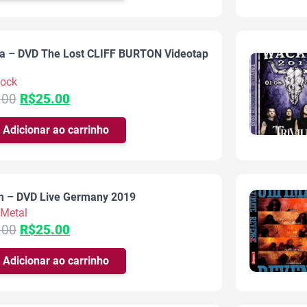
era:
é:
R$35.00.
R$25.00.
a – DVD The Lost CLIFF BURTON Videotap
Rock
O
O
.00
R$
25.00
preço
preço
original
atual
Adicionar ao carrinho
era:
é:
R$35.00.
R$25.00.
m – DVD Live Germany 2019
Metal
O
O
.00
R$
25.00
preço
preço
original
atual
Adicionar ao carrinho
era:
é:
R$35.00.
R$25.00.