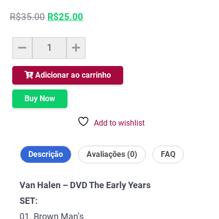
O
O
R$
35.00
R$
25.00
preço
preço
original
atual
Van
era:
é:
Halen
R$35.00.
R$25.00.
-
DVD
Adicionar ao carrinho
The
Early
Buy Now
Years
quantidade
Add to wishlist
Descrição
Avaliações (0)
FAQ
Van Halen – DVD The Early Years
SET:
01. Brown Man’s