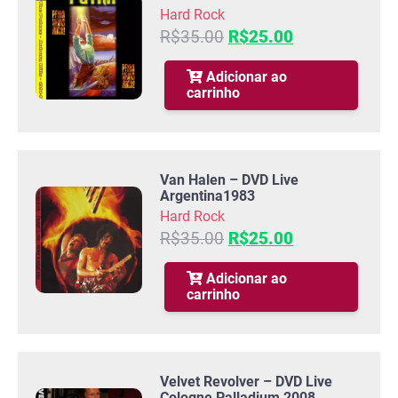
Hard Rock
O
O
R$
35.00
R$
25.00
preço
preço
original
atual
Adicionar ao
carrinho
era:
é:
R$35.00.
R$25.00.
Van Halen – DVD Live
Argentina1983
Hard Rock
O
O
R$
35.00
R$
25.00
preço
preço
original
atual
Adicionar ao
carrinho
era:
é:
R$35.00.
R$25.00.
Velvet Revolver – DVD Live
Cologne Palladium 2008