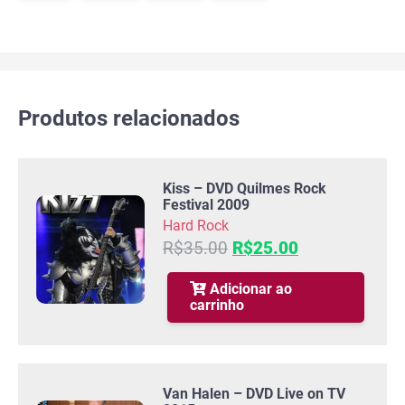
Produtos relacionados
Kiss – DVD Quilmes Rock
Festival 2009
Hard Rock
O
O
R$
35.00
R$
25.00
preço
preço
original
atual
Adicionar ao
carrinho
era:
é:
R$35.00.
R$25.00.
Van Halen – DVD Live on TV