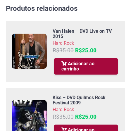
Produtos relacionados
Van Halen – DVD Live on TV
2015
Hard Rock
O
O
R$
35.00
R$
25.00
preço
preço
original
atual
Adicionar ao
carrinho
era:
é:
R$35.00.
R$25.00.
Kiss – DVD Quilmes Rock
Festival 2009
Hard Rock
O
O
R$
35.00
R$
25.00
preço
preço
original
atual
Adicionar ao