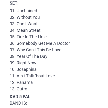
SET:
01. Unchained
02. Without You
03. One I Want
04. Mean Street
05. Fire In The Hole
06. Somebody Get Me A Doctor
07. Why Can’t This Be Love
08. Year Of The Day
09. Right Now
10. Josephina
11. Ain’t Talk ‘bout Love
12. Panama
13. Outro
DVD 5 PAL
BAND IS: