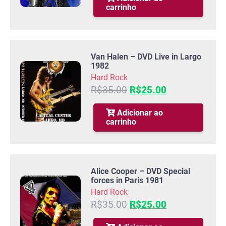
carrinho
era:
é:
R$35.00.
R$25.00.
Van Halen – DVD Live in Largo
1982
Hard Rock
O
O
R$
35.00
R$
25.00
preço
preço
original
atual
Adicionar ao
carrinho
era:
é:
R$35.00.
R$25.00.
Alice Cooper – DVD Special
forces in Paris 1981
Hard Rock
O
O
R$
35.00
R$
25.00
preço
preço