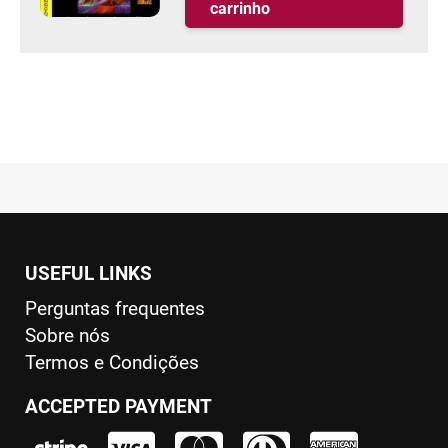
carrinho
era:
é:
R$35.00.
R$25.00.
USEFUL LINKS
Perguntas frequentes
Sobre nós
Termos e Condições
ACCEPTED PAYMENT