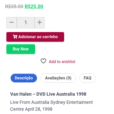
O
O
R$
35.00
R$
25.00
preço
preço
original
atual
Van
era:
é:
Halen
R$35.00.
R$25.00.
-
DVD
Adicionar ao carrinho
Live
Australia
Buy Now
1998
quantidade
Add to wishlist
Descrição
Avaliações (0)
FAQ
Van Halen – DVD Live Australia 1998
Live From Australia Sydney Entertaiment
Centre April 28, 1998