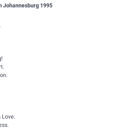
in Johannesburg 1995
.
g!
t.
oon.
 Love.
ess.