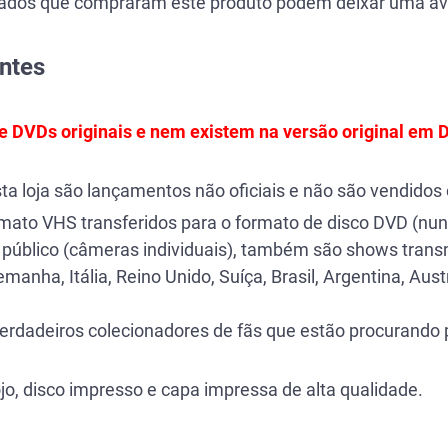
tados que compraram este produto podem deixar uma av
ntes
de DVDs originais e nem existem na versão original em
sta loja são lançamentos não oficiais e não são vendid
ormato VHS transferidos para o formato de disco DVD (n
público (câmeras individuais), também são shows transm
anha, Itália, Reino Unido, Suíça, Brasil, Argentina, Aust
verdadeiros colecionadores de fãs que estão procurando p
jo, disco impresso e capa impressa de alta qualidade.