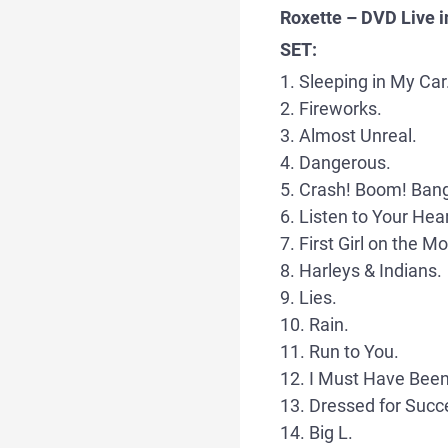
Roxette – DVD Live 
SET:
1. Sleeping in My Car
2. Fireworks.
3. Almost Unreal.
4. Dangerous.
5. Crash! Boom! Ban
6. Listen to Your Hear
7. First Girl on the M
8. Harleys & Indians.
9. Lies.
10. Rain.
11. Run to You.
12. I Must Have Been
13. Dressed for Succ
14. Big L.