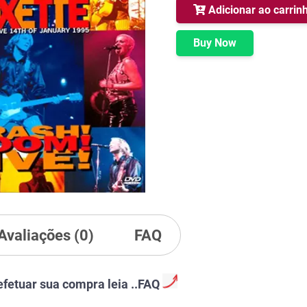
Live
Adicionar ao carrin
in
Johannesburg
Buy Now
1995
quantidade
Avaliações (0)
FAQ
efetuar sua compra leia ..FAQ