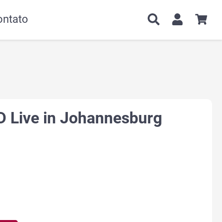
ontato
D Live in Johannesburg
o
.00.