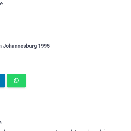
e.
in Johannesburg 1995
a.