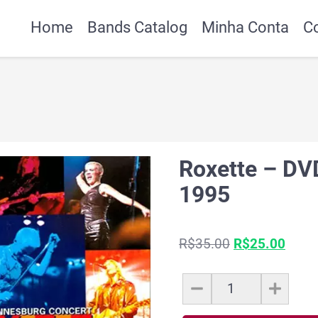
Home
Bands Catalog
Minha Conta
C
Roxette – DV
1995
O
O
R$
35.00
R$
25.00
preço
preç
original
atual
Roxette
era:
é:
-
R$35.00.
R$25
DVD