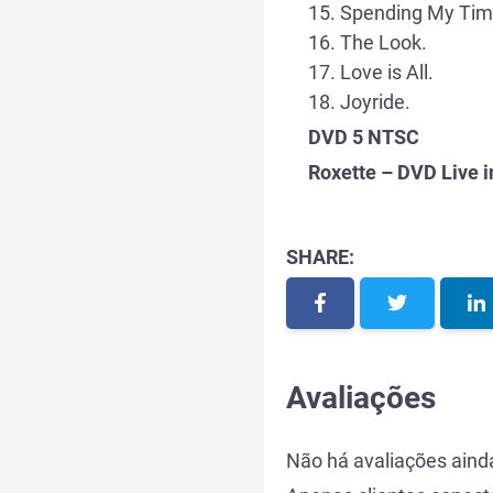
15. Spending My Tim
16. The Look.
17. Love is All.
18. Joyride.
DVD 5 NTSC
Roxette – DVD Live 
SHARE:
Avaliações
Não há avaliações aind