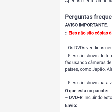
Apenas clientes conec
Perguntas freque
AVISO IMPORTANTE.
::
Eles não são cópias 
:: Os DVDs vendidos ne
:: Eles são shows do f
fãs usando câmeras de 
países, como Japão, Alem
:: Eles são shows para 
O que está no pacote:
–
DVD-R
Incluindo esto
Envio: