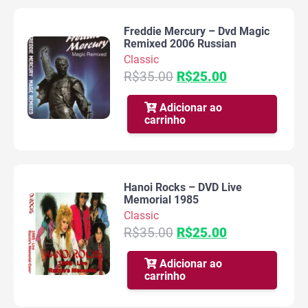
Freddie Mercury – Dvd Magic
Remixed 2006 Russian
Classic
O
O
R$
35.00
R$
25.00
preço
preço
original
atual
Adicionar ao
carrinho
era:
é:
R$35.00.
R$25.00.
Hanoi Rocks – DVD Live
Memorial 1985
Classic
O
O
R$
35.00
R$
25.00
preço
preço
original
atual
Adicionar ao
carrinho
era:
é:
R$35.00.
R$25.00.