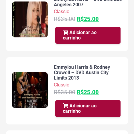
Angeles 2007
Classic
O
O
R$
35.00
R$
25.00
preço
preço
original
atual
Adicionar ao
carrinho
era:
é:
R$35.00.
R$25.00.
Emmylou Harris & Rodney
Crowell – DVD Austin City
Limits 2013
Classic
O
O
R$
35.00
R$
25.00
preço
preço
original
atual
Adicionar ao
carrinho
era:
é:
R$35.00.
R$25.00.