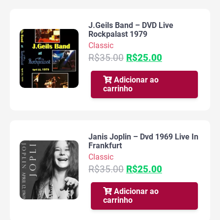
J.Geils Band – DVD Live
Rockpalast 1979
Classic
O
O
R$
35.00
R$
25.00
preço
preço
original
atual
Adicionar ao
carrinho
era:
é:
R$35.00.
R$25.00.
Janis Joplin – Dvd 1969 Live In
Frankfurt
Classic
O
O
R$
35.00
R$
25.00
preço
preço
original
atual
Adicionar ao
carrinho
era:
é:
R$35.00.
R$25.00.