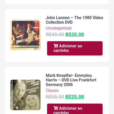
John Lennon – The 1980 Video
Collection DVD
Uncategorized
O
O
R$
45.00
R$
35.00
preço
preço
original
atual
Adicionar ao
carrinho
era:
é:
R$45.00.
R$35.00.
Mark Knopfler- Emmylou
Harris – DVD Live Frankfurt
Germany 2006
Classic
O
O
R$
35.00
R$
25.00
preço
preço
original
atual
Adicionar ao
carrinho
era:
é: