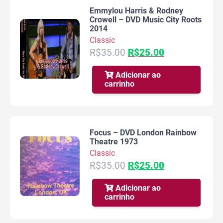
Emmylou Harris & Rodney
Crowell – DVD Music City Roots
2014
Classic
O
O
R$
35.00
R$
25.00
preço
preço
original
atual
Adicionar ao
carrinho
era:
é:
R$35.00.
R$25.00.
Focus – DVD London Rainbow
Theatre 1973
Classic
O
O
R$
35.00
R$
25.00
preço
preço
original
atual
Adicionar ao
carrinho
era:
é:
R$35.00.
R$25.00.