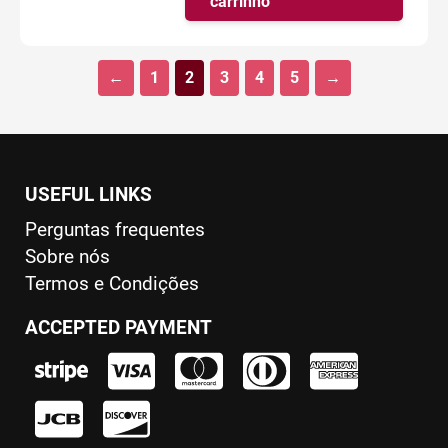
carrinho
era:
é:
R$35.00.
R$25.00.
←
1
2
3
4
5
→
USEFUL LINKS
Perguntas frequentes
Sobre nós
Termos e Condições
ACCEPTED PAYMENT