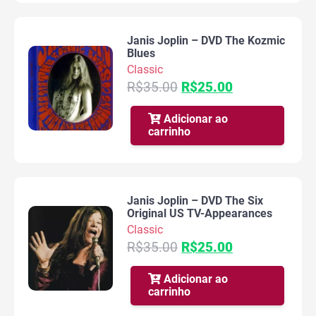
Janis Joplin – DVD The Kozmic
Blues
Classic
O
O
R$
35.00
R$
25.00
preço
preço
original
atual
Adicionar ao
carrinho
era:
é:
R$35.00.
R$25.00.
Janis Joplin – DVD The Six
Original US TV-Appearances
Classic
O
O
R$
35.00
R$
25.00
preço
preço
original
atual
Adicionar ao
carrinho
era:
é:
R$35.00.
R$25.00.