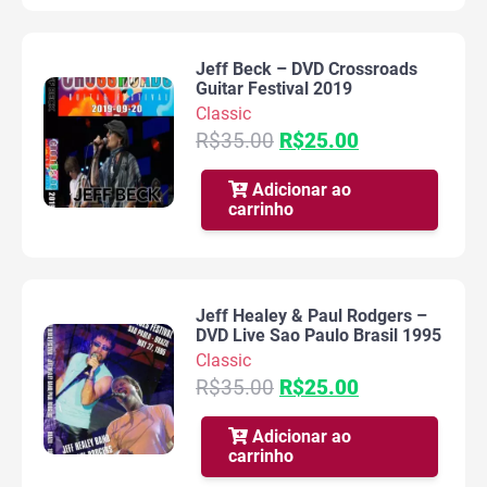
Jeff Beck – DVD Crossroads
Guitar Festival 2019
Classic
O
O
R$
35.00
R$
25.00
preço
preço
original
atual
Adicionar ao
carrinho
era:
é:
R$35.00.
R$25.00.
Jeff Healey & Paul Rodgers –
DVD Live Sao Paulo Brasil 1995
Classic
O
O
R$
35.00
R$
25.00
preço
preço
original
atual
Adicionar ao
carrinho
era:
é:
R$35.00.
R$25.00.